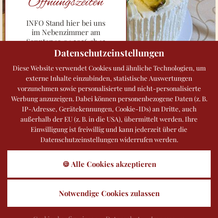
Öffnungszeiten
INFO Stand hier bei uns
im Nebenzimmer am
Sonntag 19.04.2026 ab 12
Uhr
Datenschutzeinstellungen
Young Living
100%
Diese Website verwendet Cookies und ähnliche Technologien, um
ätherische Ole
externe Inhalte einzubinden, statistische Auswertungen
Bereicherung für
vorzunehmen sowie personalisierte und nicht-personalisierte
Körper & Geist sowohl
Werbung anzuzeigen. Dabei können personenbezogene Daten (z. B.
für dich als auch für
IP-Adresse, Gerätekennungen, Cookie-IDs) an Dritte, auch
dein Tier.
außerhalb der EU (z. B. in die USA), übermittelt werden. Ihre
Einwilligung ist freiwillig und kann jederzeit über die
RINGANA
Naturprodukte
:frisch
Datenschutzeinstellungen widerrufen werden.
wirksam natürlich,
Inovation mit purer
🍪 Alle Cookies akzeptieren
Pflanzenkraft
Notwendige Cookies zulassen