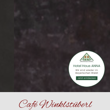
Café Winklstüberl